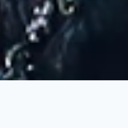
Fasiliti di Dewan Asiana Grand Hall
Cheras
40
400
Meja Tetamu
Kerusi Tetamu