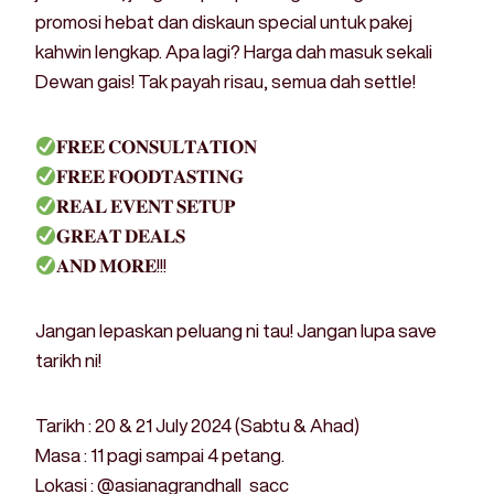
promosi hebat dan diskaun special untuk pakej
kahwin lengkap. Apa lagi? Harga dah masuk sekali
Dewan gais! Tak payah risau, semua dah settle!
𝐅𝐑𝐄𝐄 𝐂𝐎𝐍𝐒𝐔𝐋𝐓𝐀𝐓𝐈𝐎𝐍
𝐅𝐑𝐄𝐄 𝐅𝐎𝐎𝐃𝐓𝐀𝐒𝐓𝐈𝐍𝐆
𝐑𝐄𝐀𝐋 𝐄𝐕𝐄𝐍𝐓 𝐒𝐄𝐓𝐔𝐏
𝐆𝐑𝐄𝐀𝐓 𝐃𝐄𝐀𝐋𝐒
𝐀𝐍𝐃 𝐌𝐎𝐑𝐄!!!
Jangan lepaskan peluang ni tau! Jangan lupa save
tarikh ni!
Tarikh : 20 & 21 July 2024 (Sabtu & Ahad)
Masa : 11 pagi sampai 4 petang.
Lokasi : @asianagrandhall_sacc