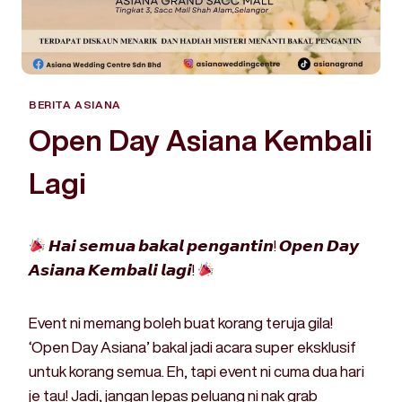
BERITA ASIANA
Open Day Asiana Kembali
Lagi
𝙃𝙖𝙞 𝙨𝙚𝙢𝙪𝙖 𝙗𝙖𝙠𝙖𝙡 𝙥𝙚𝙣𝙜𝙖𝙣𝙩𝙞𝙣! 𝙊𝙥𝙚𝙣 𝘿𝙖𝙮
𝘼𝙨𝙞𝙖𝙣𝙖 𝙆𝙚𝙢𝙗𝙖𝙡𝙞 𝙡𝙖𝙜𝙞!
Event ni memang boleh buat korang teruja gila!
‘Open Day Asiana’ bakal jadi acara super eksklusif
untuk korang semua. Eh, tapi event ni cuma dua hari
je tau! Jadi, jangan lepas peluang ni nak grab